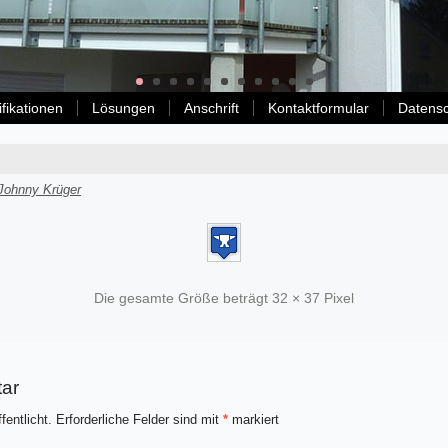
ifikationen
Lösungen
Anschrift
Kontaktformular
Datens
Johnny Krüger
Die gesamte Größe beträgt
32 × 37
Pixel
ar
fentlicht.
Erforderliche Felder sind mit
*
markiert